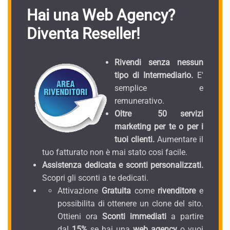
Hai una Web Agency?
Diventa Reseller!
Rivendi senza nessun
tipo di Intermediario.
E'
semplice e
remunerativo.
Oltre 50 servizi
marketing per te o per i
tuoi clienti.
Aumentare il
tuo fatturato non è mai stato cosi facile.
Assistenza dedicata e sconti personalizzati.
Scopri gli sconti a te dedicati.
Attivazione
Gratuita
come
rivenditore
e
possibilita di ottenere un clone del sito.
Ottieni ora
Sconti immediati
a partire
dal
15%
se hai una
web agency
o vuoi