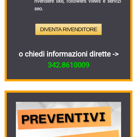
rivendere like, followers views e servizi
seo.
DIVENTA RIVENDITORE
o chiedi informazioni dirette ->
342.8610009