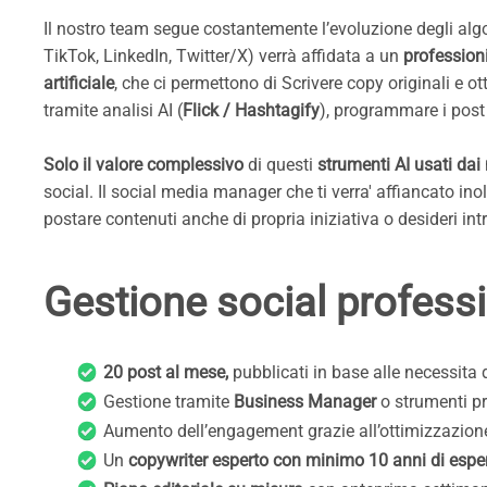
Il nostro team segue costantemente l’evoluzione degli algor
TikTok, LinkedIn, Twitter/X) verrà affidata a un
profession
artificiale
, che ci permettono di Scrivere copy originali e o
tramite analisi AI (
Flick / Hashtagify
), programmare i pos
Solo il valore complessivo
di questi
strumenti AI usati dai
social. Il social media manager che ti verra' affiancato ino
postare contenuti anche di propria iniziativa o desideri int
Gestione social professio
20 post al mese,
pubblicati in base alle necessita 
Gestione tramite
Business Manager
o strumenti pro
Aumento dell’engagement grazie all’ottimizzazion
Un
copywriter esperto con minimo 10 anni di esperi