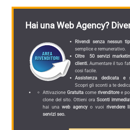
Hai una Web Agency? Diven
Rivendi senza nessun tipo
semplice e remunerativo.
Oltre 50 servizi marketin
clienti.
Aumentare il tuo fat
cosi facile.
Assistenza dedicata e sc
Scopri gli sconti a te dedica
Attivazione
Gratuita
come
rivenditore
e pos
clone del sito. Ottieni ora
Sconti immediat
hai una
web agency
o vuoi
rivendere l
servizi seo.