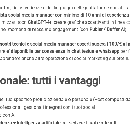
itmi, delle tendenze e dei linguaggi delle piattaforme social. La
ista social media manager con minimo di 10 anni di esperienz
ttimizzati (con
ChatGPT-4
). creare grafiche accattivanti in linea 
t nei momenti di massimo engagement (con
Publer / Buffer AI
)
 nostri tecnici e social media manager esperti supera i 100/€ al
ltre
e' disponibile per consulenza in chat testuale whatsapp
per f
raprendere anche altre operazione di social marketing sui profili.
nale: tutti i vantaggi
del tuo specifico profilo aziendale o personale (Post composti da
fessionali gestionali integrati con i tuoi social
e con AI
enza + intelligenza artificiale
per scrivere i tuoi contenuti