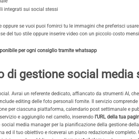
nale
i integrati sui social stessi
ore oppure se vuoi puoi fornirci tu le immagini che preferisci usa
ase del tuo stile oppure inserire video con un piccolo costo mens
sponibile per ogni consiglio tramite whatsapp
o di gestione social media
ial. Avrai un referente dedicato, affiancato da strumenti AI, che
n include editing delle foto personali fornite. Il servizio compre
azione per ciascuna piattaforma, calendario post settimanale e pub
servizio e aggiungilo nel carrello, inserendo
l’URL della tua pagi
social media manager per la pianificazione della gestione della 
gina ed il tuo obiettivo e riceverai un piano redazionale complet