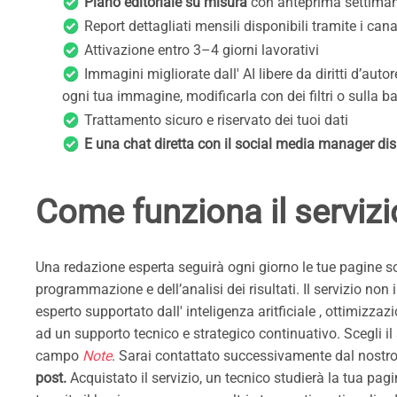
Piano editoriale su misura
con anteprima settima
Report dettagliati mensili disponibili tramite i canal
Attivazione entro 3–4 giorni lavorativi
Immagini migliorate dall' AI libere da diritti d’aut
ogni tua immagine, modificarla con dei filtri o sulla b
Trattamento sicuro e riservato dei tuoi dati
E una chat diretta con il social media manager di
Come funziona il servizi
Una redazione esperta seguirà ogni giorno le tue pagine soc
programmazione e dell’analisi dei risultati. Il servizio no
esperto supportato dall' inteligenza aritficiale , ottimizz
ad un supporto tecnico e strategico continuativo. Scegli il 
campo
Note
. Sarai contattato successivamente dal nostro 
post.
Acquistato il servizio, un tecnico studierà la tua pa