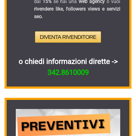
dal
15%
se hai una
web agency
o vuoi
rivendere like, followers views e servizi
seo.
DIVENTA RIVENDITORE
o chiedi informazioni dirette ->
342.8610009