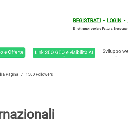
REGISTRATI
-
LOGIN
-
Emettiamo regolare Fattura. Nessuna 
Sviluppo w
o e Offerte
Link SEO GEO e visibilità AI
li a Pagina
1500 Followers
rnazionali