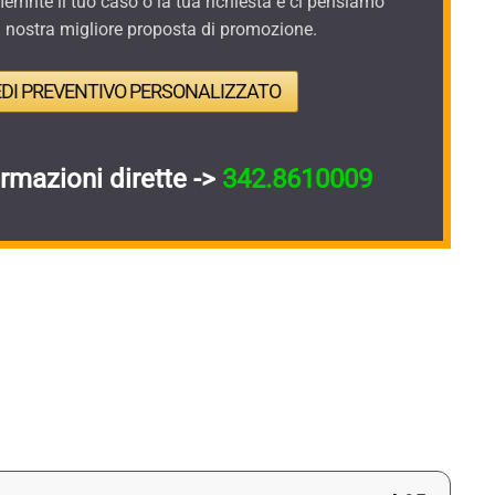
mnte il tuo caso o la tua richiesta e ci pensiamo
a nostra migliore proposta di promozione.
EDI PREVENTIVO PERSONALIZZATO
ormazioni dirette ->
342.8610009