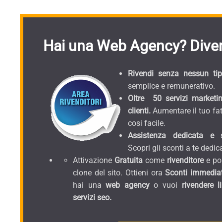
Hai una Web Agency? Diven
Rivendi senza nessun tipo
semplice e remunerativo.
Oltre 50 servizi marketin
clienti.
Aumentare il tuo fat
cosi facile.
Assistenza dedicata e sc
Scopri gli sconti a te dedica
Attivazione
Gratuita
come
rivenditore
e pos
clone del sito. Ottieni ora
Sconti immediat
hai una
web agency
o vuoi
rivendere l
servizi seo.