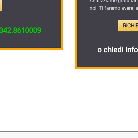
Analizziamo gratuitame
noi! Ti faremo avere l
RICHI
342.8610009
o chiedi inf