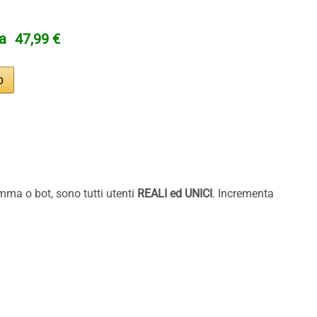
ta
47,99 €
mma o bot, sono tutti utenti
REALI ed
UNICI
. Incrementa