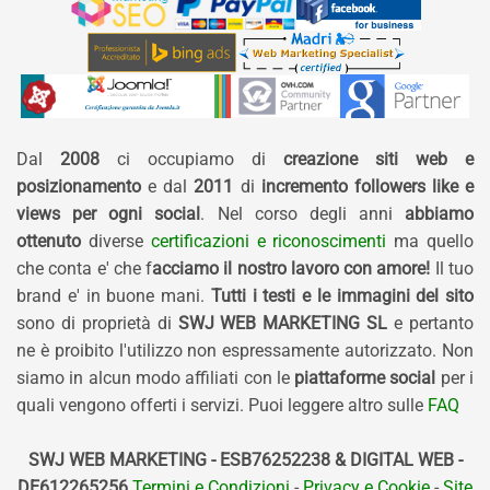
Dal
2008
ci occupiamo di
creazione siti web e
posizionamento
e dal
2011
di
incremento followers like e
views per ogni social
. Nel corso degli anni
abbiamo
ottenuto
diverse
certificazioni e riconoscimenti
ma quello
che conta e' che f
acciamo il nostro lavoro con amore!
Il tuo
brand e' in buone mani.
Tutti i testi e le immagini del sito
sono di proprietà di
SWJ WEB MARKETING SL
e pertanto
ne è proibito l'utilizzo non espressamente autorizzato. Non
siamo in alcun modo affiliati con le
piattaforme social
per i
quali vengono offerti i servizi. Puoi leggere altro sulle
FAQ
SWJ WEB MARKETING - ESB76252238 & DIGITAL WEB -
DE612265256
Termini e Condizioni
-
Privacy e Cookie
-
Site