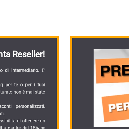
ta Reseller!
 di Intermediario.
E'
g per te o per i tuoi
turato non è mai stato
onti personalizzati.
ti.
sibilita di ottenere un
i
a partire dal
15%
se