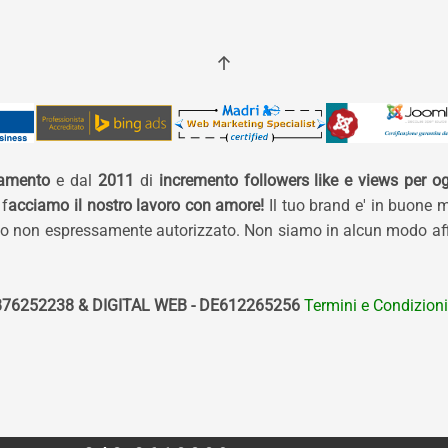
namento
e dal
2011
di
incremento followers like e views per og
 f
acciamo il nostro lavoro con amore!
Il tuo brand e' in buone 
izzo non espressamente autorizzato. Non siamo in alcun modo affi
76252238 & DIGITAL WEB - DE612265256
Termini e Condizioni