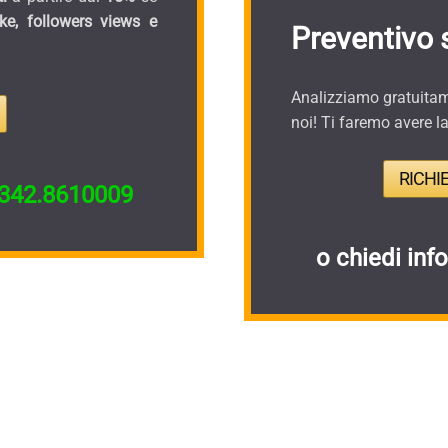
ike, followers views e
Preventivo 
Analizziamo gratuitame
noi! Ti faremo avere l
RICHI
342.8610009
o chiedi inf