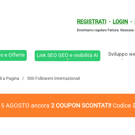
REGISTRATI
-
LOGIN
-
Emettiamo regolare Fattura. Nessuna 
Sviluppo w
o e Offerte
Link SEO GEO e visibilità AI
li a Pagina
500 Followers Internazionali
l 5 AGOSTO ancora
2 COUPON SCONTATI!
Codice