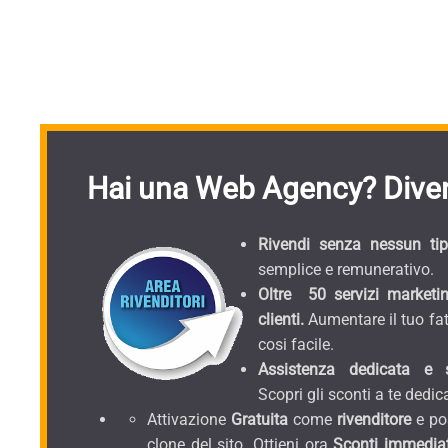
Hai una Web Agency? Diven
Rivendi senza nessun tipo
semplice e remunerativo.
Oltre 50 servizi marketin
clienti.
Aumentare il tuo fat
cosi facile.
Assistenza dedicata e sc
Scopri gli sconti a te dedica
Attivazione
Gratuita
come
rivenditore
e pos
clone del sito. Ottieni ora
Sconti immediat