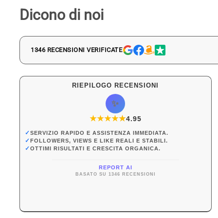
Dicono di noi
1346 RECENSIONI VERIFICATE
RIEPILOGO RECENSIONI
✨
★
★
★
★
★
★
4.95
✓
SERVIZIO RAPIDO E ASSISTENZA IMMEDIATA.
✓
FOLLOWERS, VIEWS E LIKE REALI E STABILI.
✓
OTTIMI RISULTATI E CRESCITA ORGANICA.
REPORT AI
BASATO SU 1346 RECENSIONI