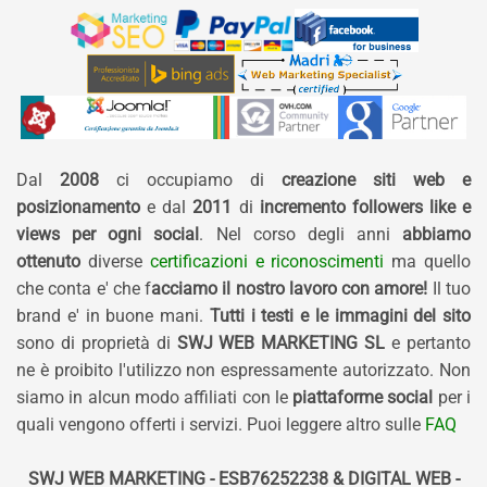
Dal
2008
ci occupiamo di
creazione siti web e
posizionamento
e dal
2011
di
incremento followers like e
views per ogni social
. Nel corso degli anni
abbiamo
ottenuto
diverse
certificazioni e riconoscimenti
ma quello
che conta e' che f
acciamo il nostro lavoro con amore!
Il tuo
brand e' in buone mani.
Tutti i testi e le immagini del sito
sono di proprietà di
SWJ WEB MARKETING SL
e pertanto
ne è proibito l'utilizzo non espressamente autorizzato. Non
siamo in alcun modo affiliati con le
piattaforme social
per i
quali vengono offerti i servizi. Puoi leggere altro sulle
FAQ
SWJ WEB MARKETING - ESB76252238 & DIGITAL WEB -