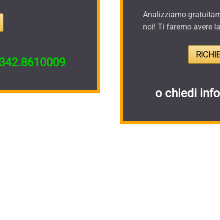
Analizziamo gratuitame
noi! Ti faremo avere l
RICHI
342.8610009
o chiedi inf