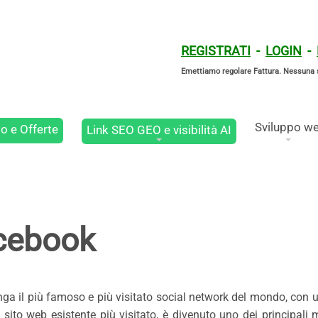
REGISTRATI
-
LOGIN
-
Emettiamo regolare Fattura. Nessuna 
Sviluppo w
o e Offerte
Link SEO GEO e visibilità AI
cebook
nga il più famoso e più visitato social network del mondo, con un
l sito web esistente più visitato, è divenuto uno dei principali 