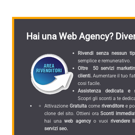
Hai una Web Agency? Diven
Rivendi senza nessun tipo
semplice e remunerativo.
Oltre 50 servizi marketin
clienti.
Aumentare il tuo fat
cosi facile.
Assistenza dedicata e sc
Scopri gli sconti a te dedica
Attivazione
Gratuita
come
rivenditore
e pos
clone del sito. Ottieni ora
Sconti immediat
hai una
web agency
o vuoi
rivendere l
servizi seo.