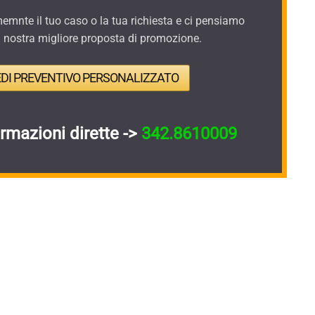
mnte il tuo caso o la tua richiesta e ci pensiamo
a nostra migliore proposta di promozione.
EDI PREVENTIVO PERSONALIZZATO
ormazioni dirette ->
342.8610009