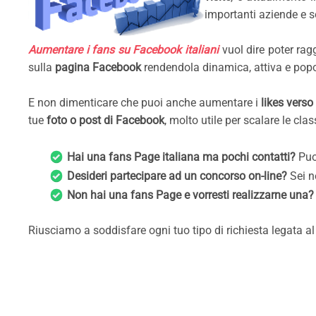
importanti aziende e s
Aumentare i fans su Facebook italiani
vuol dire poter ragg
sulla
pagina Facebook
rendendola dinamica, attiva e popo
E non dimenticare che puoi anche aumentare i
likes verso
tue
foto o post di Facebook
, molto utile per scalare le clas
Hai una fans Page italiana ma pochi contatti?
Puo
Desideri partecipare ad un concorso on-line?
Sei n
Non hai una fans Page e vorresti realizzarne una
Riusciamo a soddisfare ogni tuo tipo di richiesta legata a