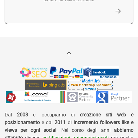
BASATO SU 1346 RECENSIONI
Dal
2008
ci occupiamo di
creazione siti web e
posizionamento
e dal
2011
di
incremento followers like e
views per ogni social
. Nel corso degli anni
abbiamo
ottenuto
diverse
certificazioni e riconoscimenti
ma quello