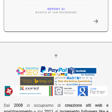
REPORT AI
BASATO SU 1346 RECENSIONI
Dal
2008
ci occupiamo di
creazione siti web e
posizionamento
e dal
2011
di
incremento followers like e