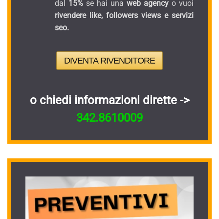
dal
15%
se hai una
web agency
o vuoi
rivendere like, followers views e servizi
seo.
DIVENTA RIVENDITORE
o chiedi informazioni dirette ->
342.8610009