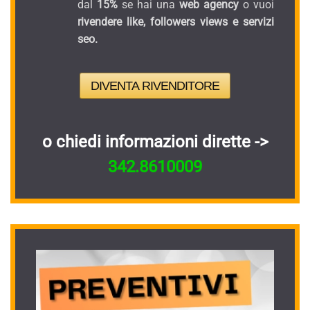
dal
15%
se hai una
web agency
o vuoi
rivendere like, followers views e servizi
seo.
DIVENTA RIVENDITORE
o chiedi informazioni dirette ->
342.8610009