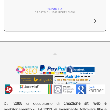
REPORT AI
BASATO SU 1346 RECENSIONI
Dal
2008
ci occupiamo di
creazione siti web e
posizionamento
e dal
2011
di
incremento followers like e