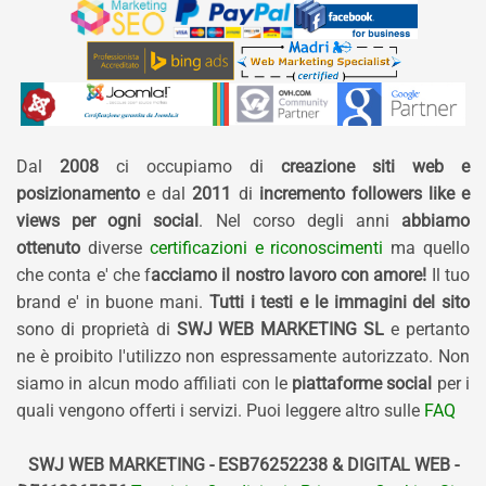
Dal
2008
ci occupiamo di
creazione siti web e
posizionamento
e dal
2011
di
incremento followers like e
views per ogni social
. Nel corso degli anni
abbiamo
ottenuto
diverse
certificazioni e riconoscimenti
ma quello
che conta e' che f
acciamo il nostro lavoro con amore!
Il tuo
brand e' in buone mani.
Tutti i testi e le immagini del sito
sono di proprietà di
SWJ WEB MARKETING SL
e pertanto
ne è proibito l'utilizzo non espressamente autorizzato. Non
siamo in alcun modo affiliati con le
piattaforme social
per i
quali vengono offerti i servizi. Puoi leggere altro sulle
FAQ
SWJ WEB MARKETING - ESB76252238 & DIGITAL WEB -