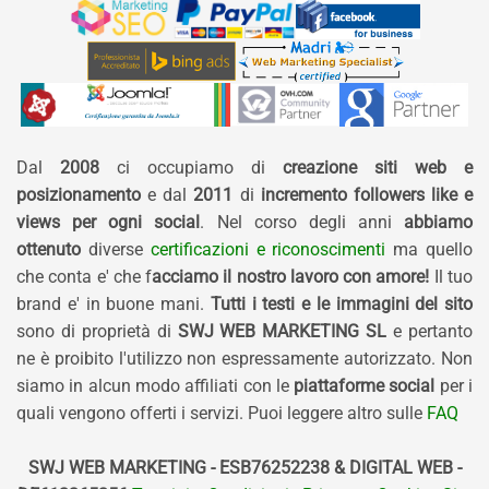
Dal
2008
ci occupiamo di
creazione siti web e
posizionamento
e dal
2011
di
incremento followers like e
views per ogni social
. Nel corso degli anni
abbiamo
ottenuto
diverse
certificazioni e riconoscimenti
ma quello
che conta e' che f
acciamo il nostro lavoro con amore!
Il tuo
brand e' in buone mani.
Tutti i testi e le immagini del sito
sono di proprietà di
SWJ WEB MARKETING SL
e pertanto
ne è proibito l'utilizzo non espressamente autorizzato. Non
siamo in alcun modo affiliati con le
piattaforme social
per i
quali vengono offerti i servizi. Puoi leggere altro sulle
FAQ
SWJ WEB MARKETING - ESB76252238 & DIGITAL WEB -