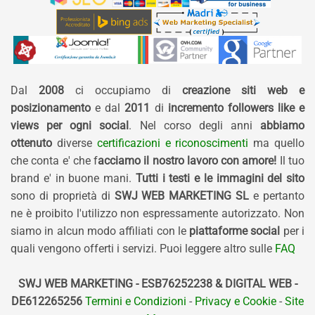
Dal
2008
ci occupiamo di
creazione siti web e
posizionamento
e dal
2011
di
incremento followers like e
views per ogni social
. Nel corso degli anni
abbiamo
ottenuto
diverse
certificazioni e riconoscimenti
ma quello
che conta e' che f
acciamo il nostro lavoro con amore!
Il tuo
brand e' in buone mani.
Tutti i testi e le immagini del sito
sono di proprietà di
SWJ WEB MARKETING SL
e pertanto
ne è proibito l'utilizzo non espressamente autorizzato. Non
siamo in alcun modo affiliati con le
piattaforme social
per i
quali vengono offerti i servizi. Puoi leggere altro sulle
FAQ
SWJ WEB MARKETING - ESB76252238 & DIGITAL WEB -
DE612265256
Termini e Condizioni
-
Privacy e Cookie
-
Site