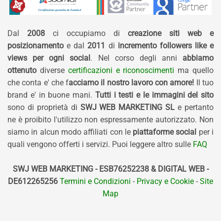
Dal
2008
ci occupiamo di
creazione siti web e
posizionamento
e dal
2011
di
incremento followers like e
views per ogni social
. Nel corso degli anni
abbiamo
ottenuto
diverse
certificazioni e riconoscimenti
ma quello
che conta e' che f
acciamo il nostro lavoro con amore!
Il tuo
brand e' in buone mani.
Tutti i testi e le immagini del sito
sono di proprietà di
SWJ WEB MARKETING SL
e pertanto
ne è proibito l'utilizzo non espressamente autorizzato. Non
siamo in alcun modo affiliati con le
piattaforme social
per i
quali vengono offerti i servizi. Puoi leggere altro sulle
FAQ
SWJ WEB MARKETING - ESB76252238 & DIGITAL WEB -
DE612265256
Termini e Condizioni
-
Privacy e Cookie
-
Site
Map