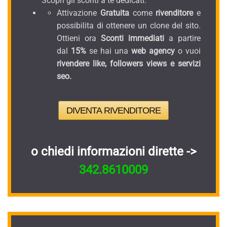
Scopri gli sconti a te dedicati.
Attivazione
Gratuita
come
rivenditore
e
possibilita di ottenere un clone del sito.
Ottieni ora
Sconti immediati
a partire
dal
15%
se hai una
web agency
o vuoi
rivendere like, followers views e servizi
seo.
DIVENTA RIVENDITORE
o chiedi informazioni dirette ->
342.8610009