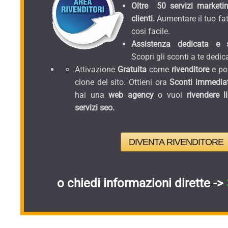
Oltre 50 servizi marketin
clienti.
Aumentare il tuo fat
cosi facile.
Assistenza dedicata e sc
Scopri gli sconti a te dedica
Attivazione
Gratuita
come
rivenditore
e pos
clone del sito. Ottieni ora
Sconti immediat
hai una
web agency
o vuoi
rivendere l
servizi seo.
DIVENTA RIVENDITORE
o chiedi informazioni dirette ->