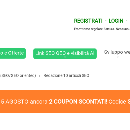
REGISTRATI
-
LOGIN
-
Emettiamo regolare Fattura. Nessuna 
Sviluppo w
o e Offerte
Link SEO GEO e visibilità AI
oli SEO/GEO oriented)
Redazione 10 articoli SEO
l 5 AGOSTO ancora
2 COUPON SCONTATI!
Codice