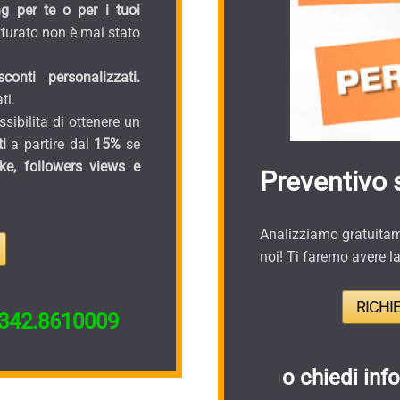
g per te o per i tuoi
turato non è mai stato
onti personalizzati.
ti.
sibilita di ottenere un
i
a partire dal
15%
se
ike, followers views e
Preventivo 
Analizziamo gratuitame
noi! Ti faremo avere l
RICHI
342.8610009
o chiedi inf