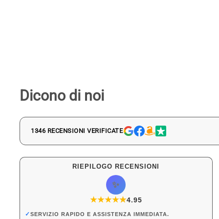
Dicono di noi
1346 RECENSIONI VERIFICATE
RIEPILOGO RECENSIONI
✨
★
★
★
★
★
★
4.95
✓
SERVIZIO RAPIDO E ASSISTENZA IMMEDIATA.