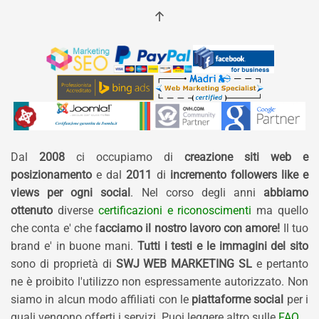
Dal
2008
ci occupiamo di
creazione siti web e
posizionamento
e dal
2011
di
incremento followers like e
views per ogni social
. Nel corso degli anni
abbiamo
ottenuto
diverse
certificazioni e riconoscimenti
ma quello
che conta e' che f
acciamo il nostro lavoro con amore!
Il tuo
brand e' in buone mani.
Tutti i testi e le immagini del sito
sono di proprietà di
SWJ WEB MARKETING SL
e pertanto
ne è proibito l'utilizzo non espressamente autorizzato. Non
siamo in alcun modo affiliati con le
piattaforme social
per i
quali vengono offerti i servizi. Puoi leggere altro sulle
FAQ