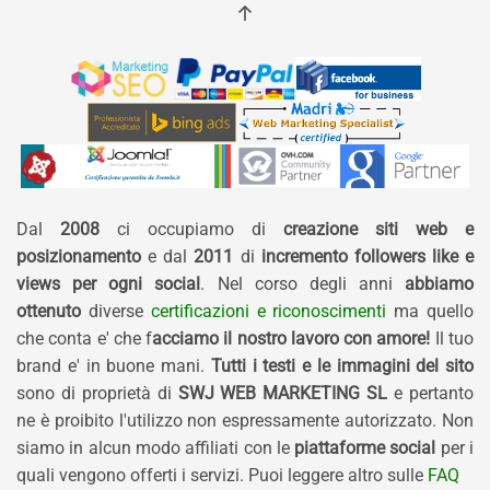
Dal
2008
ci occupiamo di
creazione siti web e
posizionamento
e dal
2011
di
incremento followers like e
views per ogni social
. Nel corso degli anni
abbiamo
ottenuto
diverse
certificazioni e riconoscimenti
ma quello
che conta e' che f
acciamo il nostro lavoro con amore!
Il tuo
brand e' in buone mani.
Tutti i testi e le immagini del sito
sono di proprietà di
SWJ WEB MARKETING SL
e pertanto
ne è proibito l'utilizzo non espressamente autorizzato. Non
siamo in alcun modo affiliati con le
piattaforme social
per i
quali vengono offerti i servizi. Puoi leggere altro sulle
FAQ