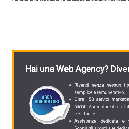
Hai una Web Agency? Diven
Rivendi senza nessun tipo
semplice e remunerativo.
Oltre 50 servizi marketin
clienti.
Aumentare il tuo fat
cosi facile.
Assistenza dedicata e sc
Scopri gli sconti a te dedica