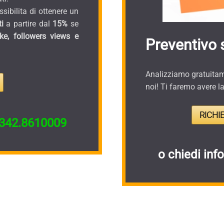
sibilita di ottenere un
i
a partire dal
15%
se
ike, followers views e
Preventivo 
Analizziamo gratuitame
noi! Ti faremo avere l
RICHI
342.8610009
o chiedi inf