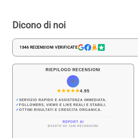
Dicono di noi
1346 RECENSIONI VERIFICATE
RIEPILOGO RECENSIONI
✨
★
★
★
★
★
★
4.95
✓
SERVIZIO RAPIDO E ASSISTENZA IMMEDIATA.
✓
FOLLOWERS, VIEWS E LIKE REALI E STABILI.
✓
OTTIMI RISULTATI E CRESCITA ORGANICA.
REPORT AI
BASATO SU 1346 RECENSIONI