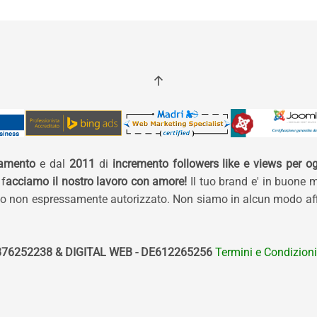
namento
e dal
2011
di
incremento followers like e views per og
 f
acciamo il nostro lavoro con amore!
Il tuo brand e' in buone 
izzo non espressamente autorizzato. Non siamo in alcun modo affi
76252238 & DIGITAL WEB - DE612265256
Termini e Condizioni