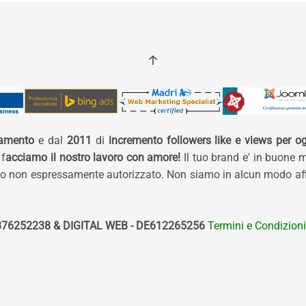
namento
e dal
2011
di
incremento followers like e views per og
 f
acciamo il nostro lavoro con amore!
Il tuo brand e' in buone 
izzo non espressamente autorizzato. Non siamo in alcun modo affi
76252238 & DIGITAL WEB - DE612265256
Termini e Condizioni