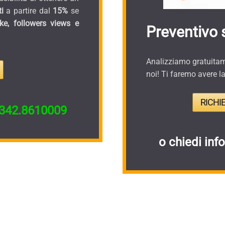
i
a partire dal
15%
se
ike, followers views e
Preventivo 
Analizziamo gratuitame
noi! Ti faremo avere l
RICHI
342.8610009
o chiedi inf