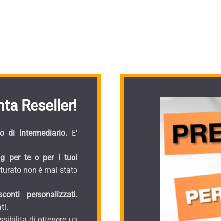
ta Reseller!
 di Intermediario.
E'
g per te o per i tuoi
turato non è mai stato
onti personalizzati.
ti.
sibilita di ottenere un