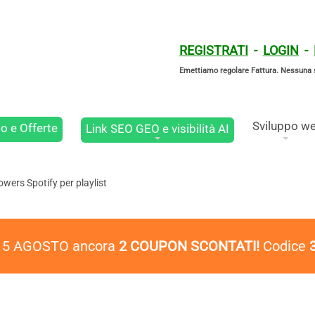
REGISTRATI
-
LOGIN
-
Emettiamo regolare Fattura. Nessuna 
Sviluppo w
o e Offerte
Link SEO GEO e visibilità AI
owers Spotify per playlist
l 5 AGOSTO ancora
2 COUPON SCONTATI!
Codice