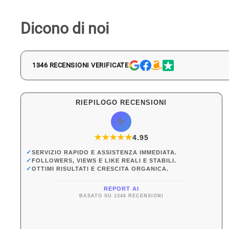
Dicono di noi
1346 RECENSIONI VERIFICATE
RIEPILOGO RECENSIONI
✨
★
★
★
★
★
★
4.95
✓
SERVIZIO RAPIDO E ASSISTENZA IMMEDIATA.
✓
FOLLOWERS, VIEWS E LIKE REALI E STABILI.
✓
OTTIMI RISULTATI E CRESCITA ORGANICA.
REPORT AI
BASATO SU 1346 RECENSIONI