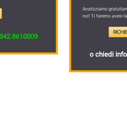
Analizziamo gratuitame
noi! Ti faremo avere l
RICHI
342.8610009
o chiedi inf