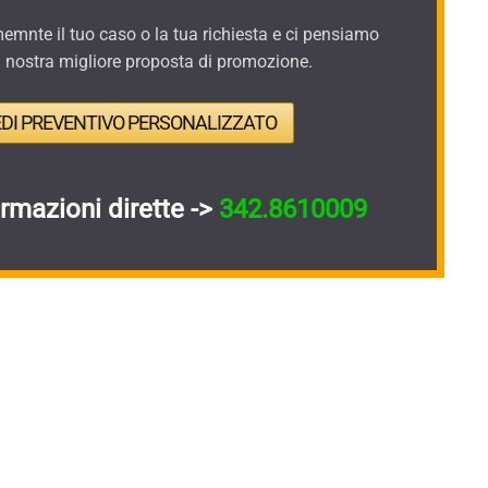
mnte il tuo caso o la tua richiesta e ci pensiamo
a nostra migliore proposta di promozione.
EDI PREVENTIVO PERSONALIZZATO
ormazioni dirette ->
342.8610009