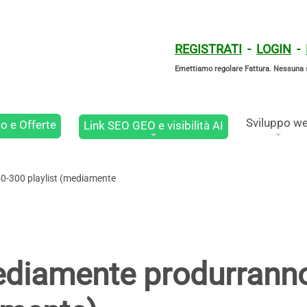
REGISTRATI
-
LOGIN
-
Emettiamo regolare Fattura. Nessuna 
Sviluppo w
o e Offerte
Link SEO GEO e visibilità AI
0-300 playlist (mediamente
mediamente produrrann