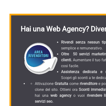
Hai una Web Agency? Diven
Rivendi senza nessun tipo
semplice e remunerativo.
Oltre 50 servizi marketin
clienti.
Aumentare il tuo fat
cosi facile.
Assistenza dedicata e sc
Scopri gli sconti a te dedica
Attivazione
Gratuita
come
rivenditore
e pos
clone del sito. Ottieni ora
Sconti immediat
hai una
web agency
o vuoi
rivendere l
servizi seo.