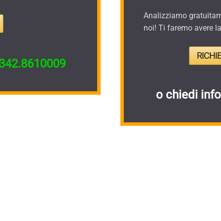
Analizziamo gratuitame
noi! Ti faremo avere l
RICHI
342.8610009
o chiedi inf