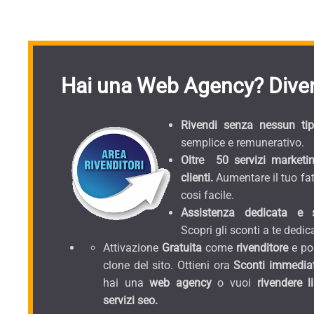
Hai una Web Agency? Diven
Rivendi senza nessun tipo
semplice e remunerativo.
Oltre 50 servizi marketin
clienti.
Aumentare il tuo fat
cosi facile.
Assistenza dedicata e sc
Scopri gli sconti a te dedica
Attivazione
Gratuita
come
rivenditore
e pos
clone del sito. Ottieni ora
Sconti immediat
hai una
web agency
o vuoi
rivendere l
servizi seo.