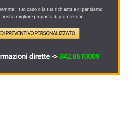
mnte il tuo caso o la tua richiesta e ci pensiamo
a nostra migliore proposta di promozione.
EDI PREVENTIVO PERSONALIZZATO
ormazioni dirette ->
342.8610009