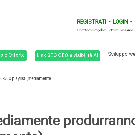
REGISTRATI
-
LOGIN
-
Emettiamo regolare Fattura. Nessuna 
Sviluppo w
o e Offerte
Link SEO GEO e visibilità AI
0-500 playlist (mediamente
mediamente produrrann