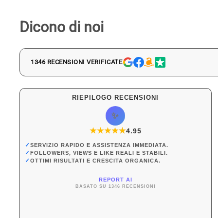
Dicono di noi
1346 RECENSIONI VERIFICATE
RIEPILOGO RECENSIONI
✨
★
★
★
★
★
★
4.95
✓
SERVIZIO RAPIDO E ASSISTENZA IMMEDIATA.
✓
FOLLOWERS, VIEWS E LIKE REALI E STABILI.
✓
OTTIMI RISULTATI E CRESCITA ORGANICA.
REPORT AI
BASATO SU 1346 RECENSIONI