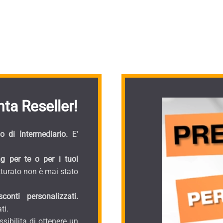
ta Reseller!
 di Intermediario.
E'
g per te o per i tuoi
turato non è mai stato
onti personalizzati.
ti.
sibilita di ottenere un