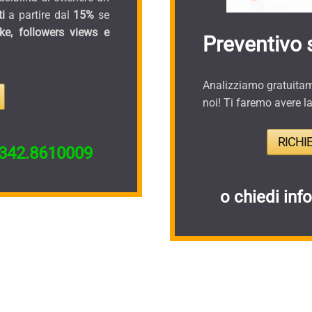
i
a partire dal
15%
se
ike, followers views e
Preventivo 
Analizziamo gratuitame
noi! Ti faremo avere l
RICHI
342.8610009
o chiedi inf