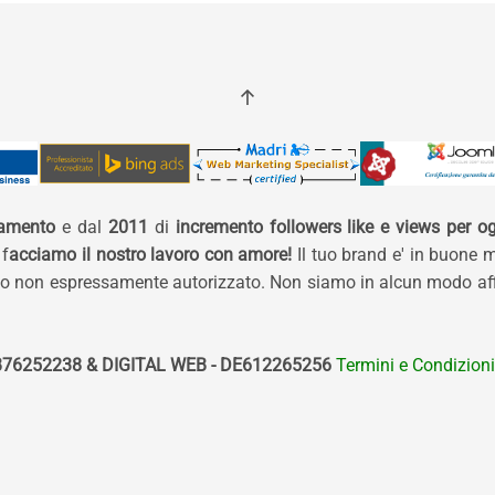
namento
e dal
2011
di
incremento followers like e views per og
 f
acciamo il nostro lavoro con amore!
Il tuo brand e' in buone 
izzo non espressamente autorizzato. Non siamo in alcun modo affi
76252238 & DIGITAL WEB - DE612265256
Termini e Condizioni