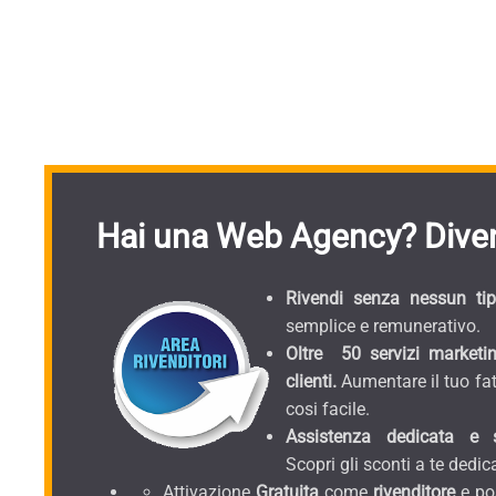
Hai una Web Agency? Diven
Rivendi senza nessun tipo
semplice e remunerativo.
Oltre 50 servizi marketin
clienti.
Aumentare il tuo fat
cosi facile.
Assistenza dedicata e sc
Scopri gli sconti a te dedica
Attivazione
Gratuita
come
rivenditore
e pos