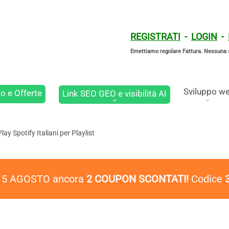
REGISTRATI
-
LOGIN
-
Emettiamo regolare Fattura. Nessuna 
Sviluppo w
o e Offerte
Link SEO GEO e visibilità AI
ay Spotify Italiani per Playlist
l 5 AGOSTO ancora
2 COUPON SCONTATI!
Codice