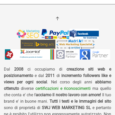
Dal
2008
ci occupiamo di
creazione siti web e
posizionamento
e dal
2011
di
incremento followers like e
views per ogni social
. Nel corso degli anni
abbiamo
ottenuto
diverse
certificazioni e riconoscimenti
ma quello
che conta e' che f
acciamo il nostro lavoro con amore!
Il tuo
brand e' in buone mani.
Tutti i testi e le immagini del sito
sono di proprietà di
SWJ WEB MARKETING SL
e pertanto
ne è proibito l'utilizzo non espressamente autorizzato. Non