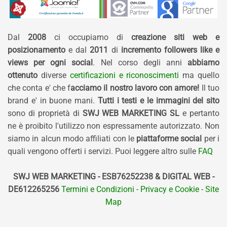
Dal
2008
ci occupiamo di
creazione siti web e
posizionamento
e dal
2011
di
incremento followers like e
views per ogni social
. Nel corso degli anni
abbiamo
ottenuto
diverse
certificazioni e riconoscimenti
ma quello
che conta e' che f
acciamo il nostro lavoro con amore!
Il tuo
brand e' in buone mani.
Tutti i testi e le immagini del sito
sono di proprietà di
SWJ WEB MARKETING SL
e pertanto
ne è proibito l'utilizzo non espressamente autorizzato. Non
siamo in alcun modo affiliati con le
piattaforme social
per i
quali vengono offerti i servizi. Puoi leggere altro sulle
FAQ
SWJ WEB MARKETING - ESB76252238 & DIGITAL WEB -
DE612265256
Termini e Condizioni
-
Privacy e Cookie
-
Site
Map