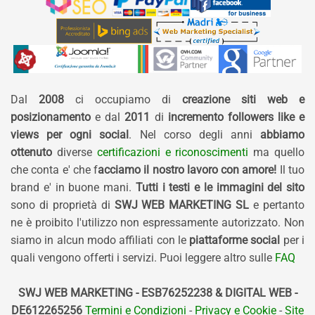
Dal
2008
ci occupiamo di
creazione siti web e
posizionamento
e dal
2011
di
incremento followers like e
views per ogni social
. Nel corso degli anni
abbiamo
ottenuto
diverse
certificazioni e riconoscimenti
ma quello
che conta e' che f
acciamo il nostro lavoro con amore!
Il tuo
brand e' in buone mani.
Tutti i testi e le immagini del sito
sono di proprietà di
SWJ WEB MARKETING SL
e pertanto
ne è proibito l'utilizzo non espressamente autorizzato. Non
siamo in alcun modo affiliati con le
piattaforme social
per i
quali vengono offerti i servizi. Puoi leggere altro sulle
FAQ
SWJ WEB MARKETING - ESB76252238 & DIGITAL WEB -
DE612265256
Termini e Condizioni
-
Privacy e Cookie
-
Site