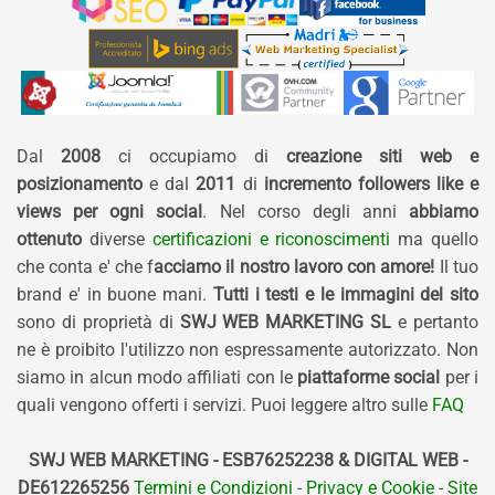
Dal
2008
ci occupiamo di
creazione siti web e
posizionamento
e dal
2011
di
incremento followers like e
views per ogni social
. Nel corso degli anni
abbiamo
ottenuto
diverse
certificazioni e riconoscimenti
ma quello
che conta e' che f
acciamo il nostro lavoro con amore!
Il tuo
brand e' in buone mani.
Tutti i testi e le immagini del sito
sono di proprietà di
SWJ WEB MARKETING SL
e pertanto
ne è proibito l'utilizzo non espressamente autorizzato. Non
siamo in alcun modo affiliati con le
piattaforme social
per i
quali vengono offerti i servizi. Puoi leggere altro sulle
FAQ
SWJ WEB MARKETING - ESB76252238 & DIGITAL WEB -
DE612265256
Termini e Condizioni
-
Privacy e Cookie
-
Site