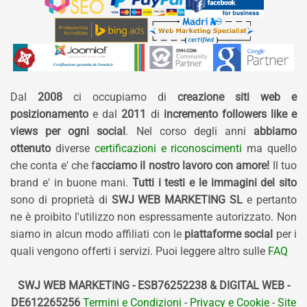
Dal
2008
ci occupiamo di
creazione siti web e
posizionamento
e dal
2011
di
incremento followers like e
views per ogni social
. Nel corso degli anni
abbiamo
ottenuto
diverse
certificazioni e riconoscimenti
ma quello
che conta e' che f
acciamo il nostro lavoro con amore!
Il tuo
brand e' in buone mani.
Tutti i testi e le immagini del sito
sono di proprietà di
SWJ WEB MARKETING SL
e pertanto
ne è proibito l'utilizzo non espressamente autorizzato. Non
siamo in alcun modo affiliati con le
piattaforme social
per i
quali vengono offerti i servizi. Puoi leggere altro sulle
FAQ
SWJ WEB MARKETING - ESB76252238 & DIGITAL WEB -
DE612265256
Termini e Condizioni
-
Privacy e Cookie
-
Site