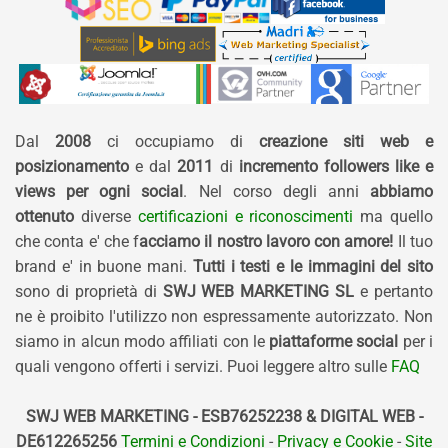
Dal
2008
ci occupiamo di
creazione siti web e
posizionamento
e dal
2011
di
incremento followers like e
views per ogni social
. Nel corso degli anni
abbiamo
ottenuto
diverse
certificazioni e riconoscimenti
ma quello
che conta e' che f
acciamo il nostro lavoro con amore!
Il tuo
brand e' in buone mani.
Tutti i testi e le immagini del sito
sono di proprietà di
SWJ WEB MARKETING SL
e pertanto
ne è proibito l'utilizzo non espressamente autorizzato. Non
siamo in alcun modo affiliati con le
piattaforme social
per i
quali vengono offerti i servizi. Puoi leggere altro sulle
FAQ
SWJ WEB MARKETING - ESB76252238 & DIGITAL WEB -
DE612265256
Termini e Condizioni
-
Privacy e Cookie
-
Site