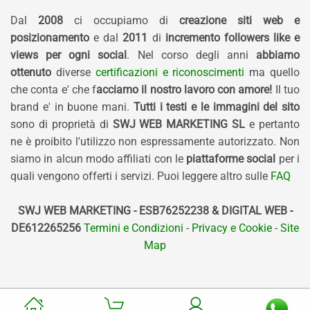
Dal
2008
ci occupiamo di
creazione siti web e
posizionamento
e dal
2011
di
incremento followers like e
views per ogni social
. Nel corso degli anni
abbiamo
ottenuto
diverse
certificazioni e riconoscimenti
ma quello
che conta e' che f
acciamo il nostro lavoro con amore!
Il tuo
brand e' in buone mani.
Tutti i testi e le immagini del sito
sono di proprietà di
SWJ WEB MARKETING SL
e pertanto
ne è proibito l'utilizzo non espressamente autorizzato. Non
siamo in alcun modo affiliati con le
piattaforme social
per i
quali vengono offerti i servizi. Puoi leggere altro sulle
FAQ
SWJ WEB MARKETING - ESB76252238 & DIGITAL WEB -
DE612265256
Termini e Condizioni
-
Privacy e Cookie
-
Site
Map