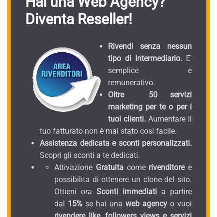
Hai una Web Agency?
Diventa Reseller!
Rivendi senza nessun
tipo di Intermediario.
E'
semplice e
remunerativo.
Oltre 50 servizi
marketing per te o per i
tuoi clienti.
Aumentare il
tuo fatturato non è mai stato cosi facile.
Assistenza dedicata e sconti personalizzati.
Scopri gli sconti a te dedicati.
Attivazione
Gratuita
come
rivenditore
e
possibilita di ottenere un clone del sito.
Ottieni ora
Sconti immediati
a partire
dal
15%
se hai una
web agency
o vuoi
rivendere like, followers views e servizi