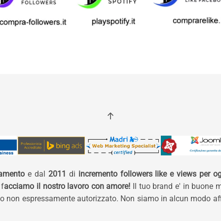
namento
e dal
2011
di
incremento followers like e views per og
 f
acciamo il nostro lavoro con amore!
Il tuo brand e' in buone 
izzo non espressamente autorizzato. Non siamo in alcun modo affi