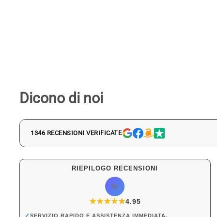
Dicono di noi
1346 RECENSIONI VERIFICATE
RIEPILOGO RECENSIONI
✨
★
★
★
★
★
★
4.95
✓
SERVIZIO RAPIDO E ASSISTENZA IMMEDIATA.