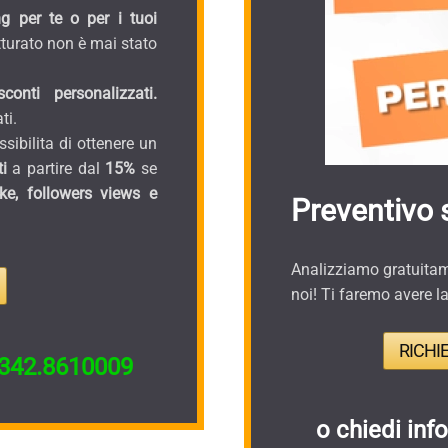
g per te o per i tuoi
turato non è mai stato
onti personalizzati.
ti.
sibilita di ottenere un
i
a partire dal
15%
se
ike, followers views e
Preventivo 
Analizziamo gratuitame
noi! Ti faremo avere l
RICHI
342.8610009
o chiedi inf