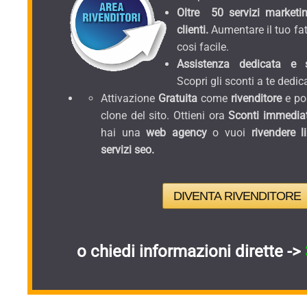
Oltre 50 servizi marketin
clienti.
Aumentare il tuo fat
cosi facile.
Assistenza dedicata e sc
Scopri gli sconti a te dedica
Attivazione
Gratuita
come
rivenditore
e pos
clone del sito. Ottieni ora
Sconti immediat
hai una
web agency
o vuoi
rivendere l
servizi seo.
DIVENTA RIVENDITORE
o chiedi informazioni dirette ->