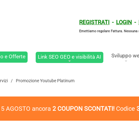
REGISTRATI
-
LOGIN
-
Emettiamo regolare Fattura. Nessuna 
Sviluppo w
o e Offerte
Link SEO GEO e visibilità AI
vizi
Promozione Youtube Platinum
l 5 AGOSTO ancora
2 COUPON SCONTATI!
Codice