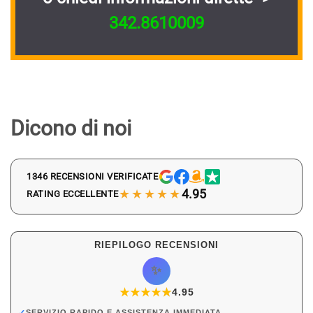
342.8610009
Dicono di noi
1346 RECENSIONI VERIFICATE
★★★★★
4.95
RATING ECCELLENTE
RIEPILOGO RECENSIONI
✨
★
★
★
★
★
★
4.95
✓
SERVIZIO RAPIDO E ASSISTENZA IMMEDIATA.