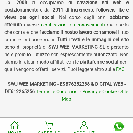
Dal
2008
ci occupiamo di
creazione siti web e
posizionamento
e dal
2011
di
incremento followers like e
views per ogni social
. Nel corso degli anni
abbiamo
ottenuto
diverse
certificazioni e riconoscimenti
ma quello
che conta e' che f
acciamo il nostro lavoro con amore!
Il tuo
brand e' in buone mani.
Tutti i testi e le immagini del sito
sono di proprietà di
SWJ WEB MARKETING SL
e pertanto
ne è proibito l'utilizzo non espressamente autorizzato. Non
siamo in alcun modo affiliati con le
piattaforme social
per i
quali vengono offerti i servizi. Puoi leggere altro sulle
FAQ
SWJ WEB MARKETING - ESB76252238 & DIGITAL WEB -
DE612265256
Termini e Condizioni
-
Privacy e Cookie
-
Site
Map