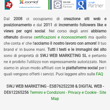
Dal
2008
ci occupiamo di
creazione siti web e
posizionamento
e dal
2011
di
incremento followers like e
views per ogni social
. Nel corso degli anni
abbiamo
ottenuto
diverse
certificazioni e riconoscimenti
ma quello
che conta e' che f
acciamo il nostro lavoro con amore!
Il tuo
brand e' in buone mani.
Tutti i testi e le immagini del sito
sono di proprietà di
SWJ WEB MARKETING SL
e pertanto
ne è proibito l'utilizzo non espressamente autorizzato. Non
siamo in alcun modo affiliati con le
piattaforme social
per i
quali vengono offerti i servizi. Puoi leggere altro sulle
FAQ
SWJ WEB MARKETING - ESB76252238 & DIGITAL WEB -
DE612265256
Termini e Condizioni
-
Privacy e Cookie
-
Site
Map