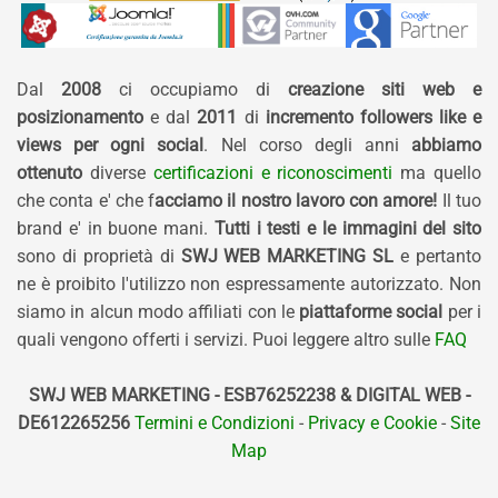
Dal
2008
ci occupiamo di
creazione siti web e
posizionamento
e dal
2011
di
incremento followers like e
views per ogni social
. Nel corso degli anni
abbiamo
ottenuto
diverse
certificazioni e riconoscimenti
ma quello
che conta e' che f
acciamo il nostro lavoro con amore!
Il tuo
brand e' in buone mani.
Tutti i testi e le immagini del sito
sono di proprietà di
SWJ WEB MARKETING SL
e pertanto
ne è proibito l'utilizzo non espressamente autorizzato. Non
siamo in alcun modo affiliati con le
piattaforme social
per i
quali vengono offerti i servizi. Puoi leggere altro sulle
FAQ
SWJ WEB MARKETING - ESB76252238 & DIGITAL WEB -
DE612265256
Termini e Condizioni
-
Privacy e Cookie
-
Site
Map