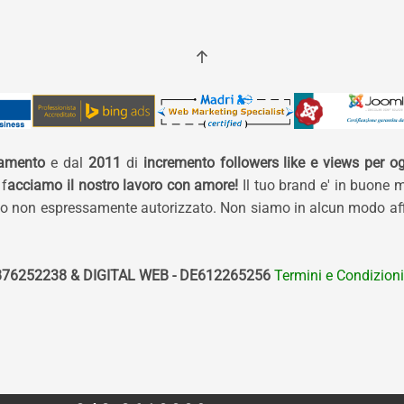
namento
e dal
2011
di
incremento followers like e views per og
 f
acciamo il nostro lavoro con amore!
Il tuo brand e' in buone 
izzo non espressamente autorizzato. Non siamo in alcun modo affi
76252238 & DIGITAL WEB - DE612265256
Termini e Condizioni