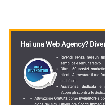
Hai una Web Agency? Diven
Rivendi senza nessun tipo
semplice e remunerativo.
Oltre 50 servizi marketin
clienti.
Aumentare il tuo fat
cosi facile.
Assistenza dedicata e sc
Scopri gli sconti a te dedica
Attivazione
Gratuita
come
rivenditore
e pos
clone del sito. Ottieni ora
Sconti immediat