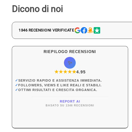
Dicono di noi
1346 RECENSIONI VERIFICATE
RIEPILOGO RECENSIONI
✨
★
★
★
★
★
★
4.95
✓
SERVIZIO RAPIDO E ASSISTENZA IMMEDIATA.
✓
FOLLOWERS, VIEWS E LIKE REALI E STABILI.
✓
OTTIMI RISULTATI E CRESCITA ORGANICA.
REPORT AI
BASATO SU 1346 RECENSIONI