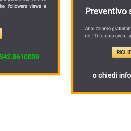
ike, followers views e
Preventivo 
Analizziamo gratuitame
noi! Ti faremo avere l
RICHI
342.8610009
o chiedi inf