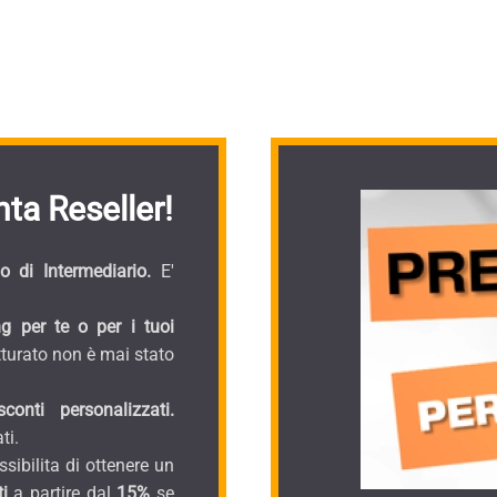
ta Reseller!
 di Intermediario.
E'
g per te o per i tuoi
turato non è mai stato
onti personalizzati.
ti.
sibilita di ottenere un
i
a partire dal
15%
se