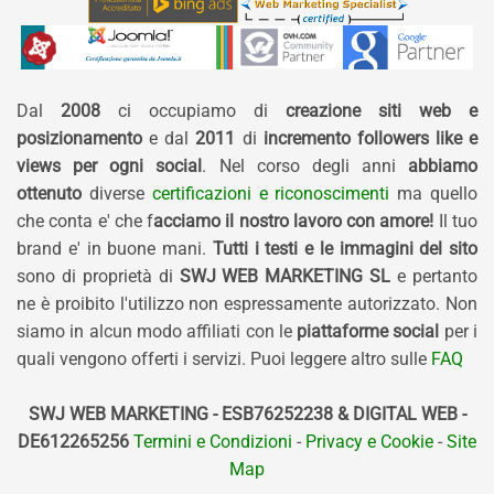
Dal
2008
ci occupiamo di
creazione siti web e
posizionamento
e dal
2011
di
incremento followers like e
views per ogni social
. Nel corso degli anni
abbiamo
ottenuto
diverse
certificazioni e riconoscimenti
ma quello
che conta e' che f
acciamo il nostro lavoro con amore!
Il tuo
brand e' in buone mani.
Tutti i testi e le immagini del sito
sono di proprietà di
SWJ WEB MARKETING SL
e pertanto
ne è proibito l'utilizzo non espressamente autorizzato. Non
siamo in alcun modo affiliati con le
piattaforme social
per i
quali vengono offerti i servizi. Puoi leggere altro sulle
FAQ
SWJ WEB MARKETING - ESB76252238 & DIGITAL WEB -
DE612265256
Termini e Condizioni
-
Privacy e Cookie
-
Site
Map