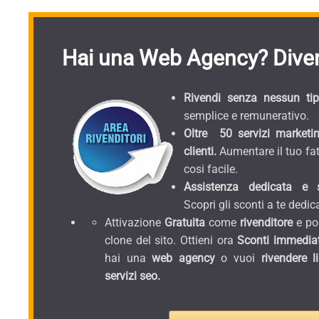
Hai una Web Agency? Diven
Rivendi senza nessun tipo
semplice e remunerativo.
Oltre 50 servizi marketin
clienti.
Aumentare il tuo fat
cosi facile.
Assistenza dedicata e sc
Scopri gli sconti a te dedica
Attivazione
Gratuita
come
rivenditore
e pos
clone del sito. Ottieni ora
Sconti immediat
hai una
web agency
o vuoi
rivendere l
servizi seo.