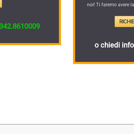
noi! Ti faremo avere l
RICHI
342.8610009
o chiedi inf