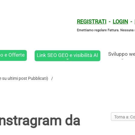
REGISTRATI
-
LOGIN
-
Emettiamo regolare Fattura. Nessuna 
Sviluppo w
o e Offerte
Link SEO GEO e visibilità AI
su ultimi post Pubblicati)
Instragram da
Torna a: C