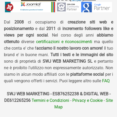
Dal
2008
ci occupiamo di
creazione siti web e
posizionamento
e dal
2011
di
incremento followers like e
views per ogni social
. Nel corso degli anni
abbiamo
ottenuto
diverse
certificazioni e riconoscimenti
ma quello
che conta e' che f
acciamo il nostro lavoro con amore!
Il tuo
brand e' in buone mani.
Tutti i testi e le immagini del sito
sono di proprietà di
SWJ WEB MARKETING SL
e pertanto
ne è proibito l'utilizzo non espressamente autorizzato. Non
siamo in alcun modo affiliati con le
piattaforme social
per i
quali vengono offerti i servizi. Puoi leggere altro sulle
FAQ
SWJ WEB MARKETING - ESB76252238 & DIGITAL WEB -
DE612265256
Termini e Condizioni
-
Privacy e Cookie
-
Site
Map