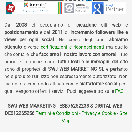
Dal
2008
ci occupiamo di
creazione siti web e
posizionamento
e dal
2011
di
incremento followers like e
views per ogni social
. Nel corso degli anni
abbiamo
ottenuto
diverse
certificazioni e riconoscimenti
ma quello
che conta e' che f
acciamo il nostro lavoro con amore!
Il tuo
brand e' in buone mani.
Tutti i testi e le immagini del sito
sono di proprietà di
SWJ WEB MARKETING SL
e pertanto
ne è proibito l'utilizzo non espressamente autorizzato. Non
siamo in alcun modo affiliati con le
piattaforme social
per i
quali vengono offerti i servizi. Puoi leggere altro sulle
FAQ
SWJ WEB MARKETING - ESB76252238 & DIGITAL WEB -
DE612265256
Termini e Condizioni
-
Privacy e Cookie
-
Site
Map