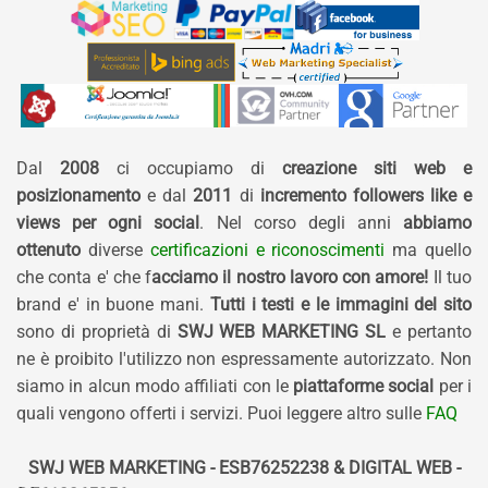
Dal
2008
ci occupiamo di
creazione siti web e
posizionamento
e dal
2011
di
incremento followers like e
views per ogni social
. Nel corso degli anni
abbiamo
ottenuto
diverse
certificazioni e riconoscimenti
ma quello
che conta e' che f
acciamo il nostro lavoro con amore!
Il tuo
brand e' in buone mani.
Tutti i testi e le immagini del sito
sono di proprietà di
SWJ WEB MARKETING SL
e pertanto
ne è proibito l'utilizzo non espressamente autorizzato. Non
siamo in alcun modo affiliati con le
piattaforme social
per i
quali vengono offerti i servizi. Puoi leggere altro sulle
FAQ
SWJ WEB MARKETING - ESB76252238 & DIGITAL WEB -