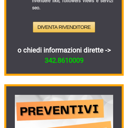
rivendere like, followers views e servizi
seo.
DIVENTA RIVENDITORE
o chiedi informazioni dirette ->
342.8610009