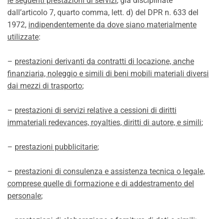
le seguenti prestazioni di servizi
, già disciplinate
dall’articolo 7, quarto comma, lett. d) del DPR n. 633 del
1972,
indipendentemente da dove siano materialmente
utilizzate
:
–
prestazioni derivanti da contratti di locazione, anche
finanziaria, noleggio e simili di beni mobili materiali diversi
dai mezzi di trasporto
;
–
prestazioni di servizi relative a cessioni di diritti
immateriali redevances, royalties, diritti di autore, e simili
;
–
prestazioni pubblicitarie
;
–
prestazioni di consulenza e assistenza tecnica o legale,
comprese quelle di formazione e di addestramento del
personale
;