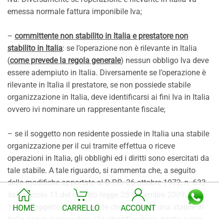
emessa normale fattura imponibile Iva;
–
committente non stabilito in Italia e prestatore non
stabilito in Italia
: se l’operazione non è rilevante in Italia
(
come prevede la regola generale
) nessun obbligo Iva deve
essere adempiuto in Italia. Diversamente se l’operazione è
rilevante in Italia il prestatore, se non possiede stabile
organizzazione in Italia, deve identificarsi ai fini Iva in Italia
ovvero ivi nominare un rappresentante fiscale;
– se il soggetto non residente possiede in Italia una stabile
organizzazione per il cui tramite effettua o riceve
operazioni in Italia, gli obblighi ed i diritti sono esercitati da
tale stabile. A tale riguardo, si rammenta che, a seguito
delle modifiche apportate al D.P.R. 26 ottobre 1972, n. 633
dall’articolo 11 del decreto legge 25 settembre 2009, 15 n.
135, il soggetto non residente che possiede una stabile in
HOME
CARRELLO
ACCOUNT