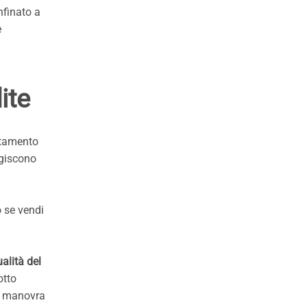
nfinato a
e
ite
rtamento
agiscono
o se vendi
alità del
otto
na manovra