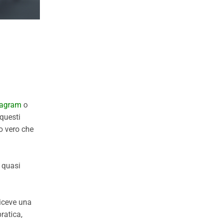
tagram
o
 questi
o vero che
a quasi
riceve una
ratica,