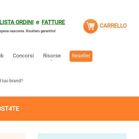
LISTA ORDINI
e
FATTURE
CARRELLO
spesa nascosta.
Risultato garantito!
eb
Concorsi
Risorse
Reseller
l tuo brand?
3ST4TE