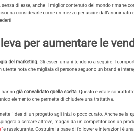
, senza di esse, anche il miglior contenuto del mondo rimane co
 bisogna considerarle come un mezzo per uscire dall'anonimato 
ederti.
leva per aumentare le vend
ogia del marketing
. Gli esseri umani tendono a seguire il compo
e un utente nota che migliaia di persone seguono un brand e inter
ne hanno
già convalidato quella scelta
. Questo è vitale soprattutt
l'unico elemento che permette di chiudere una trattativa.
tte l'idea di un progetto agli inizi o poco curato. Anche se la
qu
o spingerà a cercare altrove, magari da un competitor con un prod
"
e rassicurante. Costruire la base di follower e interazioni è u