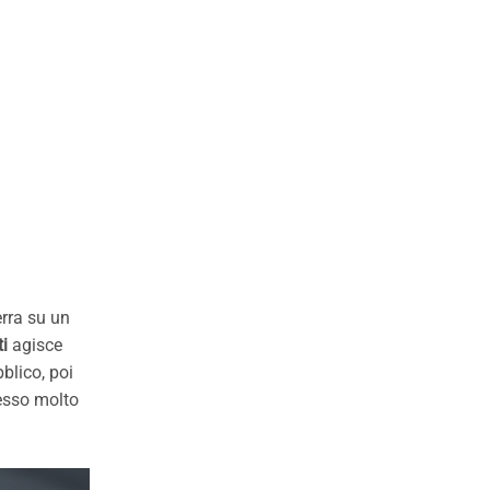
erra su un
i
agisce
blico, poi
cesso molto