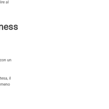
ire al
iness
 con un
esa, il
n meno