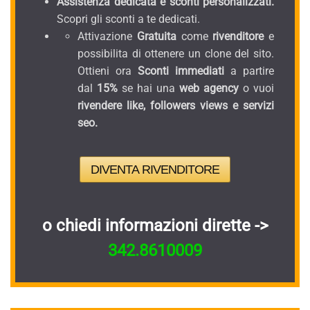
Assistenza dedicata e sconti personalizzati.
Scopri gli sconti a te dedicati.
Attivazione
Gratuita
come
rivenditore
e
possibilita di ottenere un clone del sito.
Ottieni ora
Sconti immediati
a partire
dal
15%
se hai una
web agency
o vuoi
rivendere like, followers views e servizi
seo.
DIVENTA RIVENDITORE
o chiedi informazioni dirette ->
342.8610009