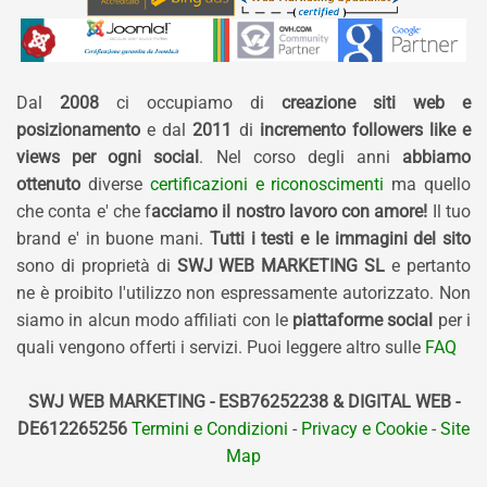
Dal
2008
ci occupiamo di
creazione siti web e
posizionamento
e dal
2011
di
incremento followers like e
views per ogni social
. Nel corso degli anni
abbiamo
ottenuto
diverse
certificazioni e riconoscimenti
ma quello
che conta e' che f
acciamo il nostro lavoro con amore!
Il tuo
brand e' in buone mani.
Tutti i testi e le immagini del sito
sono di proprietà di
SWJ WEB MARKETING SL
e pertanto
ne è proibito l'utilizzo non espressamente autorizzato. Non
siamo in alcun modo affiliati con le
piattaforme social
per i
quali vengono offerti i servizi. Puoi leggere altro sulle
FAQ
SWJ WEB MARKETING - ESB76252238 & DIGITAL WEB -
DE612265256
Termini e Condizioni
-
Privacy e Cookie
-
Site
Map