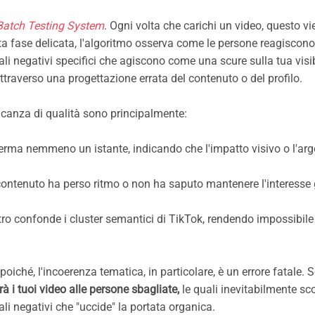
Batch Testing System
. Ogni volta che carichi un video, questo vi
sta fase delicata, l'algoritmo osserva come le persone reagiscono
ali negativi specifici che agiscono come una scure sulla tua visibi
ttraverso una progettazione errata del contenuto o del profilo.
canza di qualità sono principalmente:
 ferma nemmeno un istante, indicando che l'impatto visivo o l'a
 contenuto ha perso ritmo o non ha saputo mantenere l'interesse
tro confonde i cluster semantici di TikTok, rendendo impossibile 
poiché, l'incoerenza tematica, in particolare, è un errore fatale. 
à i tuoi video alle persone sbagliate,
le quali inevitabilmente sc
li negativi che "uccide" la portata organica.