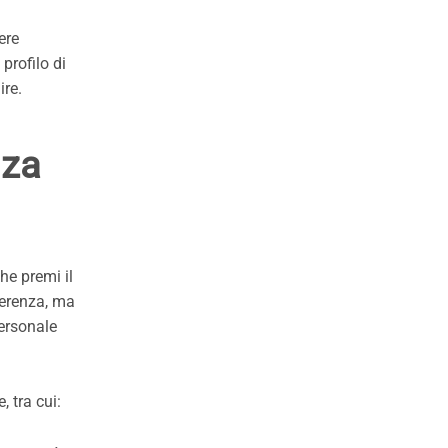
ere
 profilo di
ire.
nza
he premi il
oerenza, ma
personale
 tra cui: