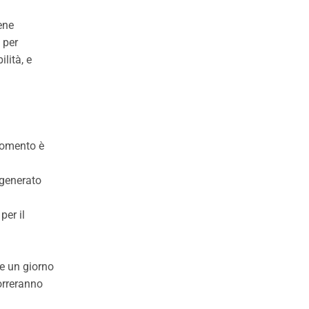
ene
 per
lità, e
rgomento è
 generato
per il
Se un giorno
orreranno