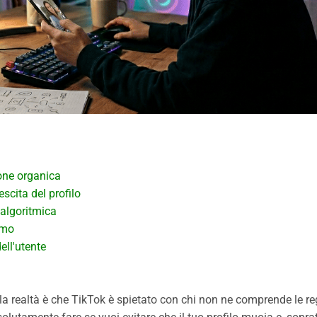
ione organica
scita del profilo
 algoritmica
rmo
ell'utente
 la realtà è che TikTok è spietato con chi non ne comprende le re