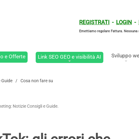
REGISTRATI
-
LOGIN
-
Emettiamo regolare Fattura. Nessuna 
Sviluppo w
o e Offerte
Link SEO GEO e visibilità AI
e Guide
Cosa non fare su
eting: Notizie Consigli e Guide.