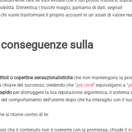
lutamente fare se vuoi evitare che il tuo profilo muoia e, sopra
ibilità. Dimentica i trucchi magici, parliamo di dati, segnali
chi vuole trasformare il proprio account in un asset di valore rea
le conseguenze sulla
titoli o copertine sensazionalistiche
che non mantengono la pro
a la chiave del successo, credendo che "
più click
" equivalgano a "
p
rapido
per distruggere la tua reputazione algoritmica, il sistema 
a del comportamento dell'utente dopo che ha interagito con il tu
si ritorce contro di te:
dosi che il contenuto non è coerente con la promessa, chiude il v