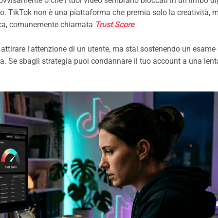
ovvisamente o che i tuoi video sembrano bloccati in un limbo dig
tmo. TikTok non è una piattaforma che premia solo la creatività, 
tmica, comunemente chiamata
Trust Score
.
attirare l'attenzione di un utente, ma stai sostenendo un esame
sa. Se sbagli strategia puoi condannare il tuo account a una lent