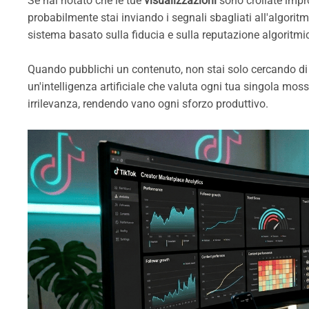
Se hai notato che le tue
visualizzazioni
sono crollate impr
probabilmente stai inviando i segnali sbagliati all'algori
sistema basato sulla fiducia e sulla reputazione algori
Quando pubblichi un contenuto, non stai solo cercando di 
un'intelligenza artificiale che valuta ogni tua singola mos
irrilevanza, rendendo vano ogni sforzo produttivo.