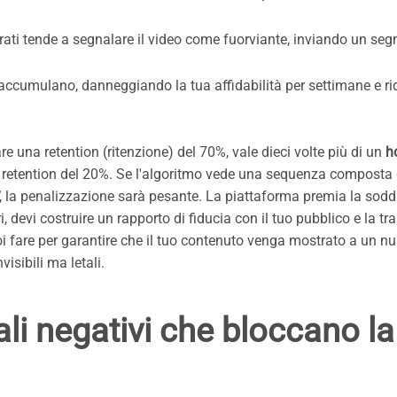
strati tende a segnalare il video come fuorviante, inviando un seg
i accumulano, danneggiando la tua affidabilità per settimane e r
 una retention (ritenzione) del 70%, vale dieci volte più di un
h
a retention del 20%. Se l'algoritmo vede una sequenza composta
, la penalizzazione sarà pesante. La piattaforma premia la sodd
ri, devi costruire un rapporto di fiducia con il tuo pubblico e la t
uoi fare per garantire che il tuo contenuto venga mostrato a un 
isibili ma letali.
li negativi che bloccano la