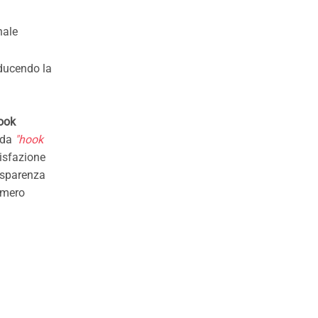
nale
iducendo la
ook
 da
"hook
isfazione
rasparenza
numero