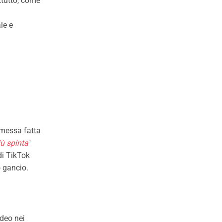
ttutto, come
le e
messa fatta
iù spinta
"
di TikTok
o gancio.
ideo nei