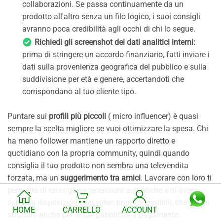
collaborazioni. Se passa continuamente da un
prodotto all'altro senza un filo logico, i suoi consigli
avranno poca credibilità agli occhi di chi lo segue.
Richiedi gli screenshot dei dati analitici interni:
prima di stringere un accordo finanziario, fatti inviare i
dati sulla provenienza geografica del pubblico e sulla
suddivisione per età e genere, accertandoti che
corrispondano al tuo cliente tipo.
Puntare sui
profili più piccoli
( micro influencer) è quasi
sempre la scelta migliore se vuoi ottimizzare la spesa. Chi
ha meno follower mantiene un rapporto diretto e
quotidiano con la propria community, quindi quando
consiglia il tuo prodotto non sembra una televendita
forzata, ma un
suggerimento tra amici
. Lavorare con loro ti
permette di raccogliere recensioni autentiche e di avere
subito a disposizione dei video pronti e credibili, che potrai
HOME
CARRELLO
ACCOUNT
sfruttare anche per le tue pubblicità a pagamento.