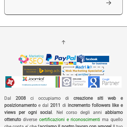
Dal
2008
ci occupiamo di
creazione siti web e
posizionamento
e dal
2011
di
incremento followers like e
views per ogni social
. Nel corso degli anni
abbiamo
ottenuto
diverse
certificazioni e riconoscimenti
ma quello
che conta e' che f
acciamo il nostro lavoro con amore!
Il tuo