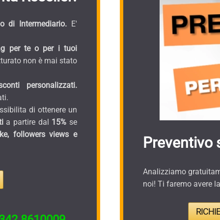
 di Intermediario.
E'
g per te o per i tuoi
turato non è mai stato
onti personalizzati.
ti.
sibilita di ottenere un
i
a partire dal
15%
se
ike, followers views e
Preventivo 
Analizziamo gratuitame
noi! Ti faremo avere l
RICHI
342.8610009