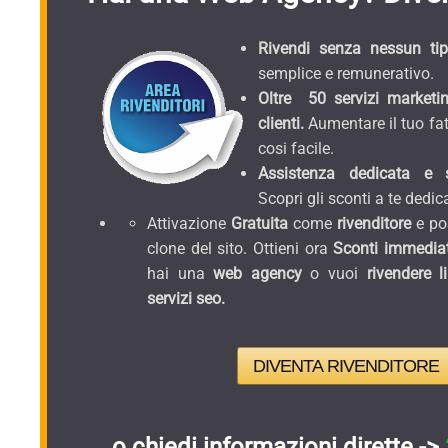
Rivendi senza nessun tipo
semplice e remunerativo.
Oltre 50 servizi marketin
clienti.
Aumentare il tuo fat
cosi facile.
Assistenza dedicata e sc
Scopri gli sconti a te dedica
Attivazione
Gratuita
come
rivenditore
e pos
clone del sito. Ottieni ora
Sconti immediat
hai una
web agency
o vuoi
rivendere l
servizi seo.
DIVENTA RIVENDITORE
o chiedi informazioni dirette ->