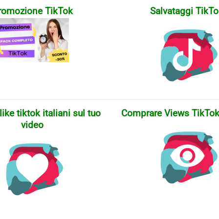
romozione TikTok
Salvataggi TikT
ke tiktok italiani sul tuo
Comprare Views TikTok 
video